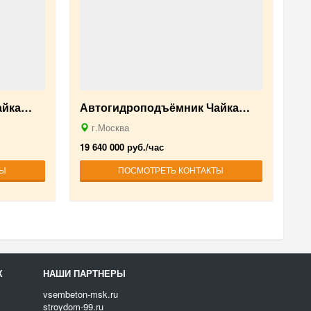
айка…
Автогидроподъёмник Чайка…
г.Москва
19 640 000 руб./час
ТЫ
ПОСМОТРЕТЬ КОНТАКТЫ
Х
НАШИ ПАРТНЕРЫ
vsembeton-msk.ru
stroydom-99.ru