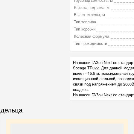
Грузоподъемность, кг
Высота подъема, м
Вылет стрелы, м
Тип топлива
Тип коробки
Колесная формула
Тип проходимости
На шасси ГАЗон Next со стандар
Socage TR322. Для данной модел
вылет - 15,5 м, максимальная г
изоляционной люлькой, позволяю
связи под напряжением до 2000В
осадков.
На шасси ГАЗон Next со стандарт
адельца