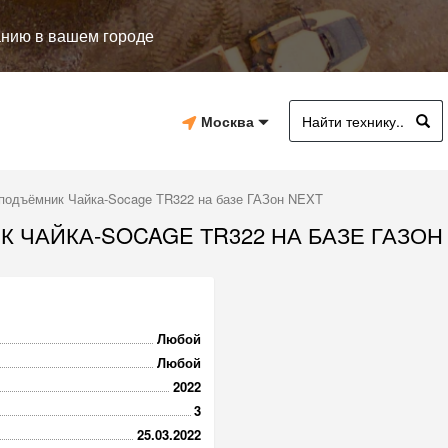
анию в вашем городе
Москва
подъёмник Чайка-Socage ТR322 на базе ГАЗон NEXT
АЙКА-SOCAGE ТR322 НА БАЗЕ ГАЗОН N
Любой
Любой
2022
3
25.03.2022