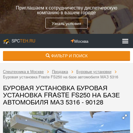
Приглашаем к сотрудничеству диспетчерскую
компанию в вашем городе
Узнать условия
SPC
TEH.RU
Москва
ФИЛЬТР И ПОИСК
Спецтехника в Москве
Продажа
Буровые установки
Буровая установка Fraste FS250 на базе автомобиля МАЗ 5316
БУРОВАЯ УСТАНОВКА БУРОВАЯ
УСТАНОВКА FRASTE FS250 НА БАЗЕ
АВТОМОБИЛЯ МАЗ 5316 - 90128