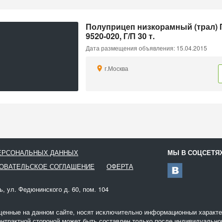
Полуприцеп низкорамный (трал)
9520-020, Г/П 30 т.
Дата размещения объявления: 15.04.2015
г.Москва
ПЕРСОНАЛЬНЫХ ДАННЫХ
МЫ В СОЦСЕТЯ
ОВАТЕЛЬСКОЕ СОГЛАШЕНИЕ
ОФЕРТА
ь, ул. Федюнинского д. 60, пом. 104
щенные на данном сайте, носят исключительно информационныи характер
онтрактной стороной может быть составлен только после индивидуальног