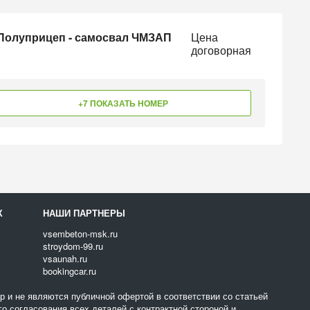
 Полуприцеп - самосвал ЧМЗАП
Цена
договорная
+7 ПОКАЗАТЬ НОМЕР
Х
НАШИ ПАРТНЕРЫ
vsembeton-msk.ru
stroydom-99.ru
vsaunah.ru
bookingcar.ru
 и не являются публичной офертой в соответствии со статьей
о согласования всех деталей с контрактной стороной и