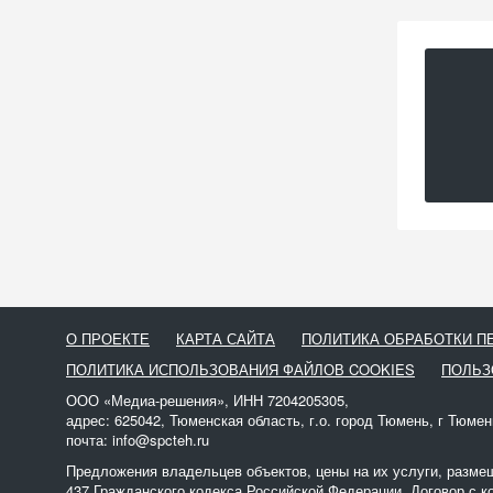
О ПРОЕКТЕ
КАРТА САЙТА
ПОЛИТИКА ОБРАБОТКИ 
ПОЛИТИКА ИСПОЛЬЗОВАНИЯ ФАЙЛОВ COOKIES
ПОЛЬЗ
ООО «Медиа-решения», ИНН 7204205305,
адрес: 625042, Тюменская область, г.о. город Тюмень, г Тюмен
почта: info@spcteh.ru
Предложения владельцев объектов, цены на их услуги, разме
437 Гражданского кодекса Российской Федерации. Договор с к