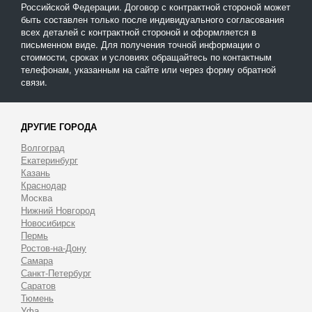
Российской Федерации. Договор с контрактной стороной может
быть составлен только после индивидуального согласования
всех деталей с контрактной стороной и оформляется в
письменном виде. Для получения точной информации о
стоимости, сроках и условиях обращайтесь по контактным
телефонам, указанным на сайте или через форму обратной
связи.
ДРУГИЕ ГОРОДА
Волгоград
Екатеринбург
Казань
Краснодар
Москва
Нижний Новгород
Новосибирск
Пермь
Ростов-на-Дону
Самара
Санкт-Петербург
Саратов
Тюмень
Уфа