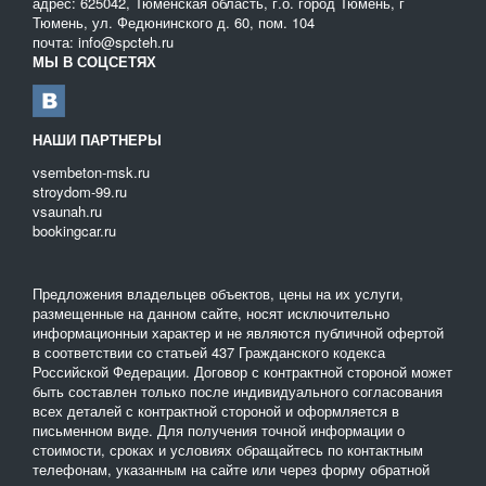
адрес: 625042, Тюменская область, г.о. город Тюмень, г
техники на платформах.
Тюмень, ул. Федюнинского д. 60, пом. 104
почта: info@spcteh.ru
В свою очередь, большинству нет необходимости в знании
МЫ В СОЦСЕТЯХ
технологии перевозки специальной техники или
самостоятельной реализации данной задачи. В данном случае
мы готовы предложить варианты решения проблемы с
перевозкой специальной техники. Для этого просто пройдите по
НАШИ ПАРТНЕРЫ
адресу
www.spcteh.ru
и выберите ту компанию, которая
vsembeton-msk.ru
полностью удовлетворяет вашим критериям для
stroydom-99.ru
транспортировки.
vsaunah.ru
bookingcar.ru
Предложения владельцев объектов, цены на их услуги,
размещенные на данном сайте, носят исключительно
информационныи характер и не являются публичной офертой
в соответствии со статьей 437 Гражданского кодекса
Российской Федерации. Договор с контрактной стороной может
быть составлен только после индивидуального согласования
всех деталей с контрактной стороной и оформляется в
письменном виде. Для получения точной информации о
стоимости, сроках и условиях обращайтесь по контактным
телефонам, указанным на сайте или через форму обратной