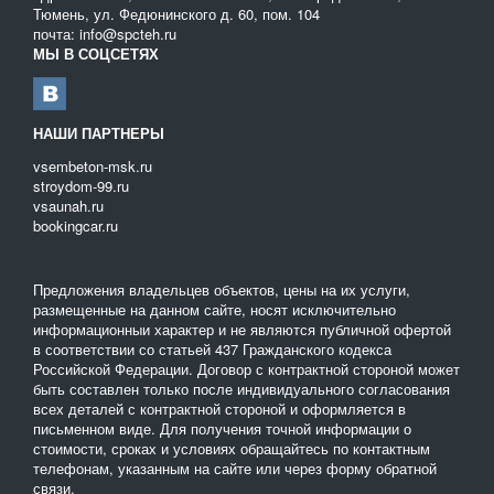
загрязнения различной степени. Воспользуйтесь контактной
Тюмень, ул. Федюнинского д. 60, пом. 104
информацией на портале для консультирования по вопросам,
почта: info@spcteh.ru
которые вас интересуют.
МЫ В СОЦСЕТЯХ
НАШИ ПАРТНЕРЫ
vsembeton-msk.ru
stroydom-99.ru
vsaunah.ru
bookingcar.ru
Предложения владельцев объектов, цены на их услуги,
размещенные на данном сайте, носят исключительно
информационныи характер и не являются публичной офертой
в соответствии со статьей 437 Гражданского кодекса
Российской Федерации. Договор с контрактной стороной может
быть составлен только после индивидуального согласования
всех деталей с контрактной стороной и оформляется в
письменном виде. Для получения точной информации о
стоимости, сроках и условиях обращайтесь по контактным
телефонам, указанным на сайте или через форму обратной
связи.