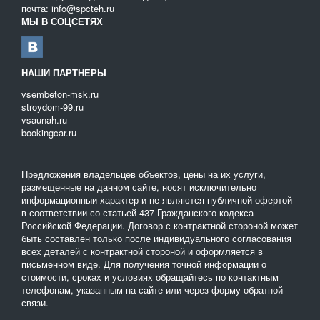
почта: info@spcteh.ru
Подготавливается участок, на котором будут проводиться
МЫ В СОЦСЕТЯХ
работы. Проверяется, не будет ли канализация под
землей пересекаться с другими коммуникационными
системами;
Устанавливаются деревянные столбики для разметки
НАШИ ПАРТНЕРЫ
территории;
vsembeton-msk.ru
Начинается непосредственный процесс бурения грунта и
stroydom-99.ru
продавливание в образовавшиеся полости труб.
vsaunah.ru
bookingcar.ru
Правильность укладки канализационных труб проверяется
каждые 50 метров.
Предложения владельцев объектов, цены на их услуги,
Заказать технику для бестраншейной укладки канализационных
размещенные на данном сайте, носят исключительно
труб вы можете в нашей фирме, ознакомившись с каталогом.
информационныи характер и не являются публичной офертой
в соответствии со статьей 437 Гражданского кодекса
Российской Федерации. Договор с контрактной стороной может
быть составлен только после индивидуального согласования
всех деталей с контрактной стороной и оформляется в
письменном виде. Для получения точной информации о
стоимости, сроках и условиях обращайтесь по контактным
телефонам, указанным на сайте или через форму обратной
связи.