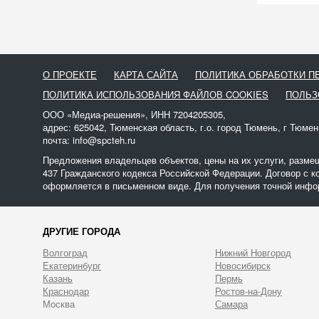
О ПРОЕКТЕ
КАРТА САЙТА
ПОЛИТИКА ОБРАБОТКИ 
ПОЛИТИКА ИСПОЛЬЗОВАНИЯ ФАЙЛОВ COOKIES
ПОЛЬЗ
ООО «Медиа-решения», ИНН 7204205305,
адрес: 625042, Тюменская область, г.о. город Тюмень, г Тюмен
почта: info@spcteh.ru
Предложения владельцев объектов, цены на их услуги, разме
437 Гражданского кодекса Российской Федерации. Договор с к
оформляется в письменном виде. Для получения точной инфор
ДРУГИЕ ГОРОДА
Волгоград
Нижний Новгород
Екатеринбург
Новосибирск
Казань
Пермь
Краснодар
Ростов-на-Дону
Москва
Самара