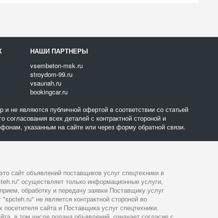
Х
НАШИ ПАРТНЕРЫ
vsembeton-msk.ru
stroydom-99.ru
vsaunah.ru
bookingcar.ru
 и не являются публичной офертой в соответствии со статьей
о согласования всех деталей с контрактной стороной и
фонам, указанным на сайте или через форму обратной связи.
- это сайт объявлений поставщиков услуг спецтехники в
cteh.ru" осуществляет только информационные услуги,
прием, обработку и передачу заявки Поставщику услуг
 "spcteh.ru" не является контрактной стороной во
 посетителя сайта и Поставщика услуг спецтехники.
йта, в том числе подача объявлений, означает согласие с