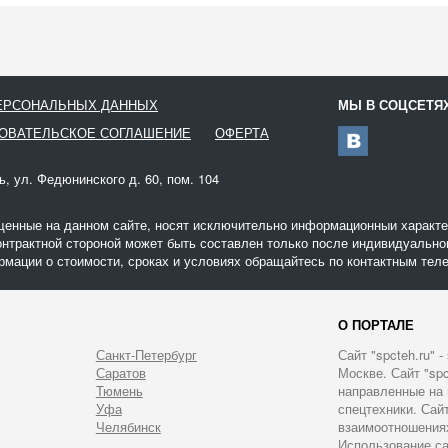
ПЕРСОНАЛЬНЫХ ДАННЫХ
МЫ В СОЦСЕТЯ
ОВАТЕЛЬСКОЕ СОГЛАШЕНИЕ
ОФЕРТА
ь, ул. Федюнинского д. 60, пом. 104
щенные на данном сайте, носят исключительно информационныи характер
онтрактной стороной может быть составлен только после индивидуальног
мации о стоимости, сроках и условиях обращайтесь по контактным теле
О ПОРТАЛЕ
Санкт-Петербург
Сайт "spcteh.ru" 
Саратов
Москве. Сайт "sp
Тюмень
направленные на 
Уфа
спецтехники. Сайт
Челябинск
взаимоотношениях
Использование са