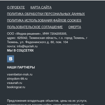
при помощи трубоукладчика занимает минимум времени и
рационализирует труд мастеров.
О ПРОЕКТЕ
КАРТА САЙТА
Услуга может понадобится, как крупным компаниям, так и
ПОЛИТИКА ОБРАБОТКИ ПЕРСОНАЛЬНЫХ ДАННЫХ
частным домовладениям, которые решили провести либо
ПОЛИТИКА ИСПОЛЬЗОВАНИЯ ФАЙЛОВ COOKIES
улучшить состояние водопроводной сети. На сайте
ПОЛЬЗОВАТЕЛЬСКОЕ СОГЛАШЕНИЕ
ОФЕРТА
представлены контакты компаний, которые занимаются
прокладкой водопровода и предоставляют спецтехнику для
ООО «Медиа-решения», ИНН 7204205305,
проведения необходимых работ.
адрес: 625042, Тюменская область, г.о. город Тюмень, г
Тюмень, ул. Федюнинского д. 60, пом. 104
почта: info@spcteh.ru
МЫ В СОЦСЕТЯХ
НАШИ ПАРТНЕРЫ
vsembeton-msk.ru
stroydom-99.ru
vsaunah.ru
bookingcar.ru
Предложения владельцев объектов, цены на их услуги,
размещенные на данном сайте, носят исключительно