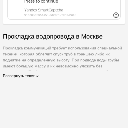
Прокладка водопровода в Москве
Прокладка коммуникаций требует использования специальной
техники, которая облегчит спуск труб в траншею либо их
поднятие на определенную высоту. При подводе воды трубы
имеют большую массу и их невозможно уложить без
спецтехники. Трубоукладчики позволяют положить трубы с
Развернуть текст
точностью до сантиметра, благодаря чему процесс значительно
упрощается и не требует привлечения большого количества
рабочих.
Большинство трубоукладчиков могут поднимать изделия весом
от 2 до 12 тонн, но некоторые модели предназначены для
перемещения труб массой до 92 тонн. Техника имеет
различную высоту стрел, благодаря чему трубы могут
опускаться на глубину от 2 до 7 метров. Прокладка водопровода