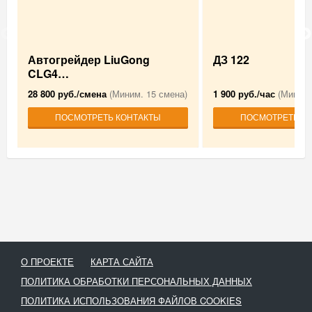
Автогрейдер LiuGong
ДЗ 122
CLG4…
28 800 руб./смена
(Миним. 15 смена)
1 900 руб./час
(Миним.
ПОСМОТРЕТЬ КОНТАКТЫ
ПОСМОТРЕТЬ К
О ПРОЕКТЕ
КАРТА САЙТА
ПОЛИТИКА ОБРАБОТКИ ПЕРСОНАЛЬНЫХ ДАННЫХ
ПОЛИТИКА ИСПОЛЬЗОВАНИЯ ФАЙЛОВ COOKIES