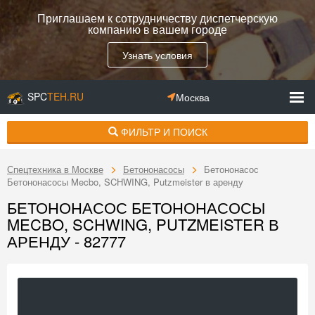
Приглашаем к сотрудничеству диспетчерскую
компанию в вашем городе
Узнать условия
SPC
TEH.RU
Москва
ФИЛЬТР И ПОИСК
Спецтехника в Москве
Бетононасосы
Бетононасос
Бетононасосы Mecbo, SCHWING, Putzmeister в аренду
БЕТОНОНАСОС БЕТОНОНАСОСЫ
MECBO, SCHWING, PUTZMEISTER В
АРЕНДУ - 82777