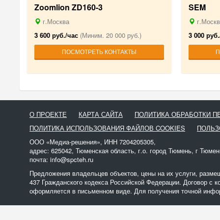
Zoomlion ZD160-3
SEM
г.Москва
г.Москв
3 600 руб./час
(Миним. 20 000 руб.)
3 000 руб.
ПОСМОТРЕТЬ КОНТАКТЫ
П
О ПРОЕКТЕ
КАРТА САЙТА
ПОЛИТИКА ОБРАБОТКИ 
ПОЛИТИКА ИСПОЛЬЗОВАНИЯ ФАЙЛОВ COOKIES
ПОЛЬЗ
ООО «Медиа-решения», ИНН 7204205305,
адрес: 625042, Тюменская область, г.о. город Тюмень, г Тюмен
почта: info@spcteh.ru
Предложения владельцев объектов, цены на их услуги, разме
437 Гражданского кодекса Российской Федерации. Договор с к
оформляется в письменном виде. Для получения точной инфор