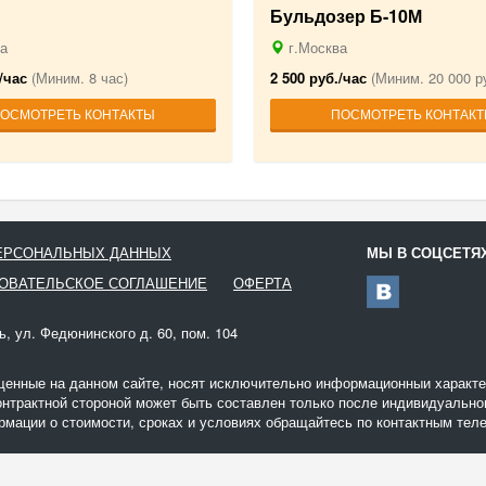
Бульдозер Б-10М
г.Москва
а
2 500 руб./час
(Миним. 20 000 ру
/час
(Миним. 8 час)
ПОСМОТРЕТЬ КОНТАК
ОСМОТРЕТЬ КОНТАКТЫ
ПЕРСОНАЛЬНЫХ ДАННЫХ
МЫ В СОЦСЕТЯ
ОВАТЕЛЬСКОЕ СОГЛАШЕНИЕ
ОФЕРТА
ь, ул. Федюнинского д. 60, пом. 104
щенные на данном сайте, носят исключительно информационныи характер
онтрактной стороной может быть составлен только после индивидуальног
мации о стоимости, сроках и условиях обращайтесь по контактным теле