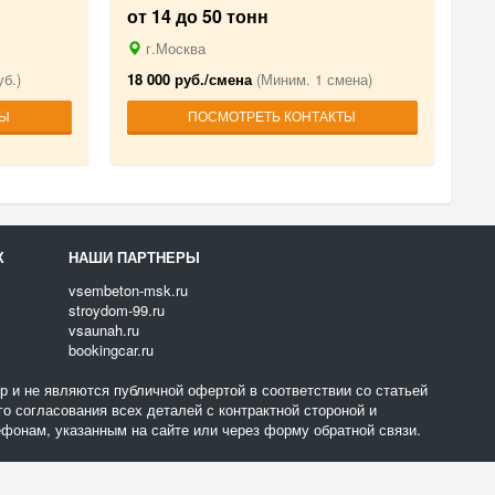
от 14 до 50 тонн
г.Москва
б.)
18 000 руб./смена
(Миним. 1 смена)
ТЫ
ПОСМОТРЕТЬ КОНТАКТЫ
Х
НАШИ ПАРТНЕРЫ
vsembeton-msk.ru
stroydom-99.ru
vsaunah.ru
bookingcar.ru
 и не являются публичной офертой в соответствии со статьей
о согласования всех деталей с контрактной стороной и
фонам, указанным на сайте или через форму обратной связи.