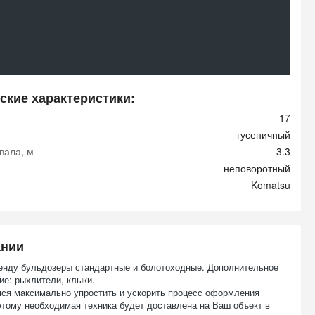
ские характеристики:
17
гусеничный
вала, м
3.3
а
неповоротный
Komatsu
ании
енду бульдозеры стандартные и болотоходные. Дополнительное
ие: рыхлители, клыки.
ся максимально упростить и ускорить процесс оформления
этому необходимая техника будет доставлена на Ваш объект в