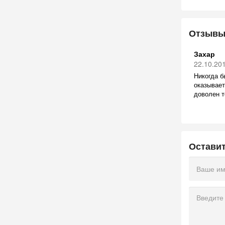
Отзывы
Захар
22.10.20
Никогда б
оказывает
доволен т
Остави