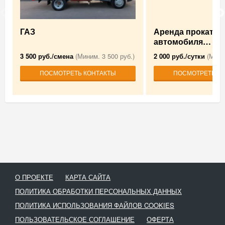
ГАЗ
Аренда прокат
автомобиля…
3 500 руб./смена
(Миним. 3 500 руб.)
2 000 руб./сутки
(Миним
ПОСМОТРЕТЬ КОНТАКТЫ
ПОСМОТРЕТЬ К
О ПРОЕКТЕ
КАРТА САЙТА
ПОЛИТИКА ОБРАБОТКИ ПЕРСОНАЛЬНЫХ ДАННЫХ
ПОЛИТИКА ИСПОЛЬЗОВАНИЯ ФАЙЛОВ COOKIES
ПОЛЬЗОВАТЕЛЬСКОЕ СОГЛАШЕНИЕ
ОФЕРТА