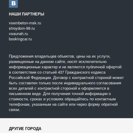
В свою очередь, мы ставим своей самоцелью максимально
упростить взаимодействие владельцев техники, желающих ее
транспортировать, и компаний перевозчиков, оказывающих
НАШИ ПАРТНЕРЫ
услугу в данной области.
vsembeton-msk.ru
stroydom-99.ru
vsaunah.ru
bookingcar.ru
Предложения владельцев объектов, цены на их услуги,
размещенные на данном сайте, носят исключительно
информационныи характер и не являются публичной офертой
в соответствии со статьей 437 Гражданского кодекса
Российской Федерации. Договор с контрактной стороной может
быть составлен только после индивидуального согласования
всех деталей с контрактной стороной и оформляется в
письменном виде. Для получения точной информации о
стоимости, сроках и условиях обращайтесь по контактным
телефонам, указанным на сайте или через форму обратной
связи.
ДРУГИЕ ГОРОДА