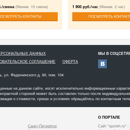
б./смена
(Миним. 15 смена)
1 900 руб./час
(Миним. 2 час)
ОСМОТРЕТЬ КОНТАКТЫ
ПОСМОТРЕТЬ КОНТАК
ПЕРСОНАЛЬНЫХ ДАННЫХ
МЫ В СОЦСЕТЯ
ОВАТЕЛЬСКОЕ СОГЛАШЕНИЕ
ОФЕРТА
ь, ул. Федюнинского д. 60, пом. 104
щенные на данном сайте, носят исключительно информационныи характер
онтрактной стороной может быть составлен только после индивидуальног
мации о стоимости, сроках и условиях обращайтесь по контактным теле
О ПОРТАЛЕ
Санкт-Петербург
Сайт "spcteh.ru" 