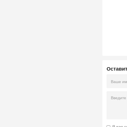
Остави
Я даю
с