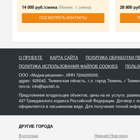
14 000 руб./смена
(Миним. 1 смена)
28 800 ру
ПОСМОТРЕТЬ КОНТАКТЫ
П
О ПРОЕКТЕ
КАРТА САЙТА
ПОЛИТИКА ОБРАБОТКИ 
ПОЛИТИКА ИСПОЛЬЗОВАНИЯ ФАЙЛОВ COOKIES
ПОЛЬЗ
ООО «Медиа-решения», ИНН 7204205305,
адрес: 625042, Тюменская область, г.о. город Тюмень, г Тюмен
почта: info@spcteh.ru
Предложения владельцев объектов, цены на их услуги, разме
437 Гражданского кодекса Российской Федерации. Договор с к
оформляется в письменном виде. Для получения точной инфор
ДРУГИЕ ГОРОДА
Волгоград
Нижний Новгород