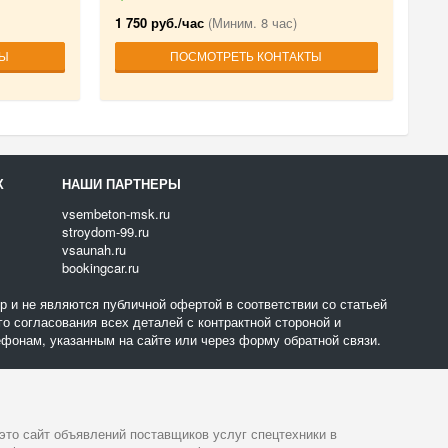
1 750 руб./час
(Миним. 8 час)
ТЫ
ПОСМОТРЕТЬ КОНТАКТЫ
Х
НАШИ ПАРТНЕРЫ
vsembeton-msk.ru
stroydom-99.ru
vsaunah.ru
bookingcar.ru
 и не являются публичной офертой в соответствии со статьей
о согласования всех деталей с контрактной стороной и
фонам, указанным на сайте или через форму обратной связи.
- это сайт объявлений поставщиков услуг спецтехники в